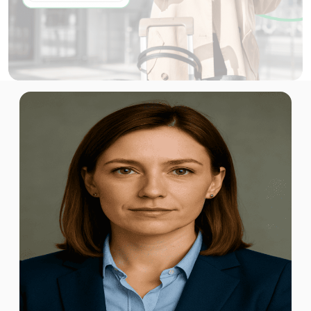
China (mainland HK Macao) 50GB 180Days
Für 180 Tage
64.30 EUR