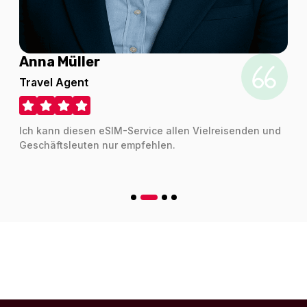
Anna Müller
A
Travel Agent
C
Ich kann diesen eSIM-Service allen Vielreisenden und
Ic
Geschäftsleuten nur empfehlen.
un