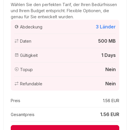
4.34 EUR
Wählen Sie den perfekten Tarif, der Ihren Bedürfnissen
und Ihrem Budget entspricht. Flexible Optionen, die
genau für Sie entwickelt wurden.
3 Länder
Abdeckung
China (mainland HK Macao) 3GB 15Days
500 MB
Daten
Für 15 Tage
6.43 EUR
1 Days
Gültigkeit
Nein
Topup
Nein
China (mainland HK Macao) 3GB/Day
Refundable
Für 1 Tage
6.60 EUR
Preis
1.56 EUR
1.56 EUR
Gesamtpreis