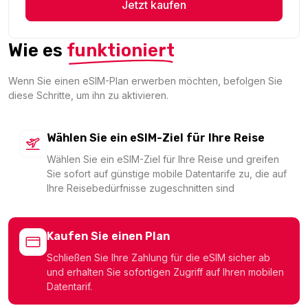
China (mainland HK Macao) 3GB 30Days
Jetzt kaufen
Für 30 Tage
6.78 EUR
Wie es
funktioniert
Wenn Sie einen eSIM-Plan erwerben möchten, befolgen Sie
diese Schritte, um ihn zu aktivieren.
China (mainland HK Macao) 5GB 30Days
Für 30 Tage
Wählen Sie ein eSIM-Ziel für Ihre Reise
9.91 EUR
Wählen Sie ein eSIM-Ziel für Ihre Reise und greifen
Sie sofort auf günstige mobile Datentarife zu, die auf
Ihre Reisebedürfnisse zugeschnitten sind
China (mainland HK Macao) 10GB 30Days
Kaufen Sie einen Plan
Für 30 Tage
Schließen Sie Ihre Zahlung für die eSIM sicher ab
17.21 EUR
und erhalten Sie sofortigen Zugriff auf Ihren mobilen
Datentarif.