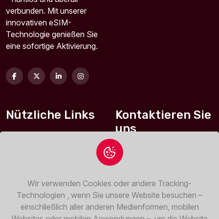
verbunden. Mit unserer
innovativen eSIM-
Technologie genießen Sie
eine sofortige Aktivierung.
Nützliche Links
Kontaktieren Sie
uns
FAQ
Blvd.Vitosha 104
Datenschutzerklärung
,Sofia Triaditsa
Geschäftsbedingungen
Wir verwenden Cookies oder andere Tracking-
1463 , BG
Technologien , wenn Sie unsere Website besuchen –
Rückerstattungsrichtlini
support@esimdir
einschließlich aller anderen Medienformen, mobilen
e
ekt.de
Websites oder mobilen Anwendungen –, um die Website