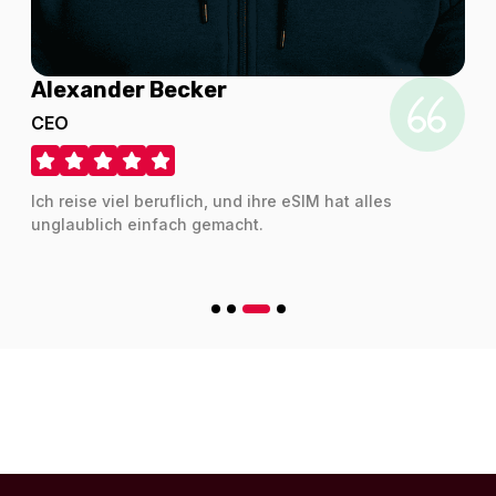
Alexander Becker
200 MB - 3 days
CEO
Für 3 Tage
8.60 EUR
Ich reise viel beruflich, und ihre eSIM hat alles
unglaublich einfach gemacht.
Jamaica 1GB 7Days
Für 7 Tage
8.67 EUR
Caribbean (20+ areas) 1GB 7Days Single Use