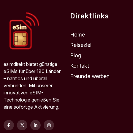
Für 7 Tage
10.25 EUR
Direktlinks
Home
Reiseziel
Caribbean (20+ areas) 1GB 7Days
Für 7 Tage
Blog
10.25 EUR
esimdirekt bietet günstige
Kontakt
eSIMs für über 180 Länder
Freunde werben
– nahtlos und überall
verbunden. Mit unserer
innovativen eSIM-
Caribbean (20+ areas) 1GB/Day
Technologie genießen Sie
Für 1 Tage
eine sofortige Aktivierung.
11.82 EUR