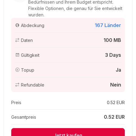
Bedürfnissen und Ihrem Budget entspricht.
Flexible Optionen, die genau für Sie entwickelt
wurden.
167 Länder
Abdeckung
200 MB - 30 days
Für 30 Tage
100 MB
Daten
1.99 EUR
3 Days
Gültigkeit
Ja
Topup
200 MB - 30 days
Nein
Refundable
Für 30 Tage
2.04 EUR
Preis
0.52 EUR
0.52 EUR
Gesamtpreis
1 GB - 5 days
Jetzt kaufen
Für 5 Tage