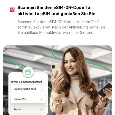
Caribbean (20+ areas) 500MB/Day
Scannen Sie den eSIM-QR-Code für
Für 1 Tage
aktivierte eSIM und genießen Sie Sie
5.21 EUR
Scannen Sie den eSIM-QR-Code, um Ihren Tarif
sofort zu aktivieren. Nach der Aktivierung genießen
Sie nahtlose Konnektivität, wo immer Sie sind.
1 GB - 7 Days
Für 7 Tage
6.88 EUR
1 GB - 7 days
Für 7 Tage
6.96 EUR