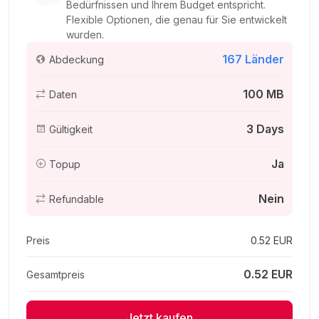
Bedürfnissen und Ihrem Budget entspricht.
Flexible Optionen, die genau für Sie entwickelt
wurden.
167 Länder
Abdeckung
250 MB - 3 days
Für 3 Tage
100 MB
Daten
0.86 EUR
3 Days
Gültigkeit
Ja
Topup
300 MB - 3 days
Nein
Refundable
Für 3 Tage
0.87 EUR
Preis
0.52 EUR
0.52 EUR
Gesamtpreis
Europe (33 areas) 1GB 7Days
Jetzt kaufen
Für 7 Tage