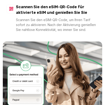
Europe (33 areas) 1GB/Day FUP1Mbps
Scannen Sie den eSIM-QR-Code für
Für 1 Tage
aktivierte eSIM und genießen Sie Sie
1.23 EUR
Scannen Sie den eSIM-QR-Code, um Ihren Tarif
sofort zu aktivieren. Nach der Aktivierung genießen
Sie nahtlose Konnektivität, wo immer Sie sind.
Europe(30+ areas) 500MB/Day
Für 1 Tage
1.39 EUR
France 1GB/Day FUP1Mbps
Für 1 Tage
1.39 EUR