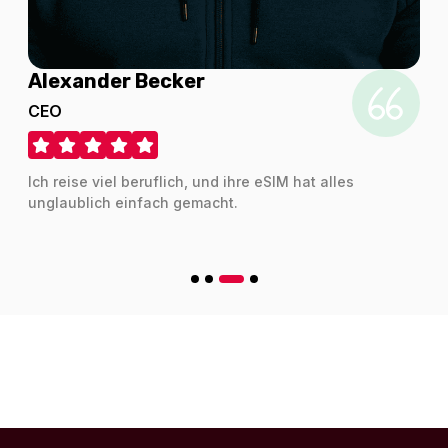
Alexander Becker
France 2GB/Day
CEO
Für 1 Tage
2.09 EUR
Ich reise viel beruflich, und ihre eSIM hat alles
unglaublich einfach gemacht.
1 GB - 5 days
Für 5 Tage
2.18 EUR
Europe (33 areas) 2GB/Day FUP1Mbps