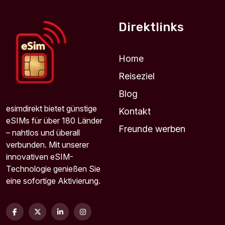
Für 1 Tage
2.33 EUR
Direktlinks
Home
Reiseziel
250 MB - 3 days
Für 3 Tage
Blog
2.58 EUR
esimdirekt bietet günstige
Kontakt
eSIMs für über 180 Länder
Freunde werben
– nahtlos und überall
verbunden. Mit unserer
innovativen eSIM-
Europe(30+ areas) 1GB 30Days
Technologie genießen Sie
Für 30 Tage
eine sofortige Aktivierung.
2.61 EUR