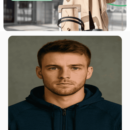
Europe(30+ areas) 1GB 7Days
Für 7 Tage
1.74 EUR
200 MB - 30 days
Für 30 Tage
1.99 EUR
200 MB - 30 days
Für 30 Tage
2.04 EUR