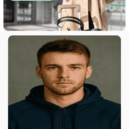
Canada 1GB 7Days
Für 7 Tage
2.55 EUR
250 MB - 3 days
Für 3 Tage
2.58 EUR
Canada 500MB/Day Premium
Für 1 Tage
2.82 EUR