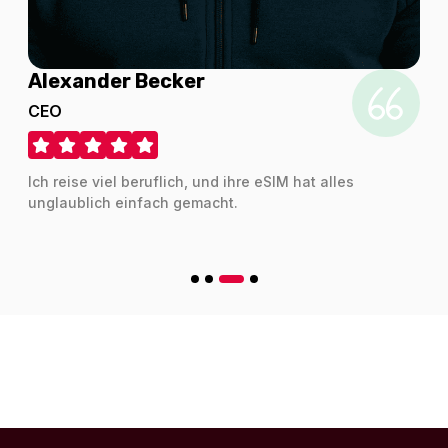
Alexander Becker
Canada 1GB/Day FUP1Mbps
CEO
Für 1 Tage
2.83 EUR
Ich reise viel beruflich, und ihre eSIM hat alles
unglaublich einfach gemacht.
USA & Canada 1GB/Day
Für 1 Tage
2.95 EUR
North America 1GB/Day