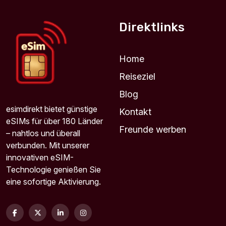
Für 1 Tage
3.25 EUR
Direktlinks
Home
Reiseziel
USA & Canada 1GB 7Days
Für 7 Tage
Blog
3.35 EUR
esimdirekt bietet günstige
Kontakt
eSIMs für über 180 Länder
Freunde werben
– nahtlos und überall
verbunden. Mit unserer
innovativen eSIM-
North America 1GB 7Days
Technologie genießen Sie
Für 7 Tage
eine sofortige Aktivierung.
3.44 EUR