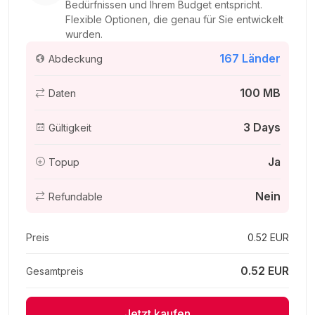
Bedürfnissen und Ihrem Budget entspricht.
Flexible Optionen, die genau für Sie entwickelt
wurden.
167 Länder
Abdeckung
Canada 500MB 7Days
Für 7 Tage
100 MB
Daten
1.39 EUR
3 Days
Gültigkeit
Ja
Topup
Canada 500MB/Day
Nein
Refundable
Für 1 Tage
1.44 EUR
Preis
0.52 EUR
0.52 EUR
Gesamtpreis
USA & Canada 500MB/Day
Jetzt kaufen
Für 1 Tage