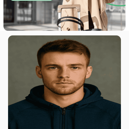
Cameroon 1GB 7Days
Für 7 Tage
7.82 EUR
Global (120+ areas) 1GB 7Days
Für 7 Tage
7.99 EUR
Cameroon 1GB/Day
Für 1 Tage
7.99 EUR