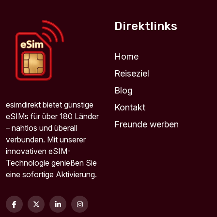
Für 7 Tage
9.57 EUR
Direktlinks
Home
Reiseziel
Global (120+ areas) 1GB 365Days
Für 365 Tage
Blog
12.17 EUR
esimdirekt bietet günstige
Kontakt
eSIMs für über 180 Länder
Freunde werben
– nahtlos und überall
verbunden. Mit unserer
innovativen eSIM-
3 GB - 30 days
Technologie genießen Sie
Für 30 Tage
eine sofortige Aktivierung.
12.18 EUR