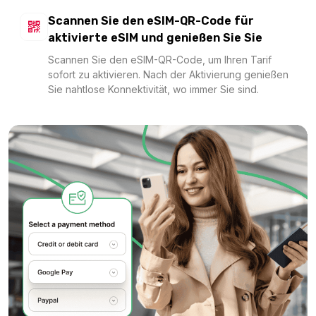
1 GB - 7 days
Scannen Sie den eSIM-QR-Code für
Für 7 Tage
aktivierte eSIM und genießen Sie Sie
7.40 EUR
Scannen Sie den eSIM-QR-Code, um Ihren Tarif
sofort zu aktivieren. Nach der Aktivierung genießen
Sie nahtlose Konnektivität, wo immer Sie sind.
1 GB - 7 days
Für 7 Tage
7.65 EUR
Global (120+ areas) 1GB/Day
Für 1 Tage
7.73 EUR