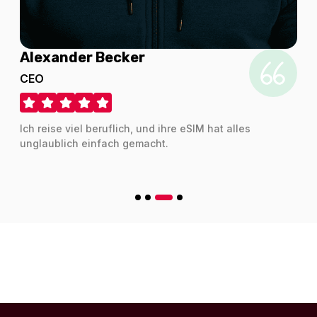
Alexander Becker
200 MB - 3 days
CEO
Für 3 Tage
8.60 EUR
Ich reise viel beruflich, und ihre eSIM hat alles
unglaublich einfach gemacht.
2 GB - 15 days
Für 15 Tage
8.70 EUR
1 GB - 7 days